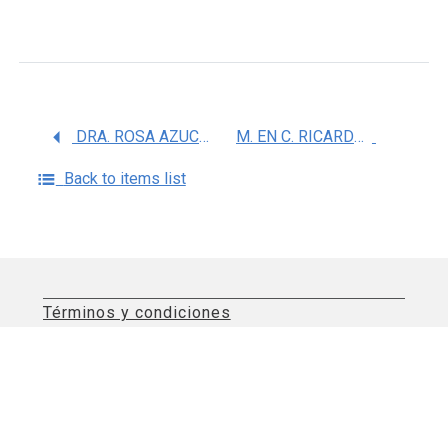
DRA. ROSA AZUCENA PEREZ BURGOS
M. EN C. RICARDO ALLENDE CARRERA
Back to items list
Términos y condiciones
Aviso de privacidad