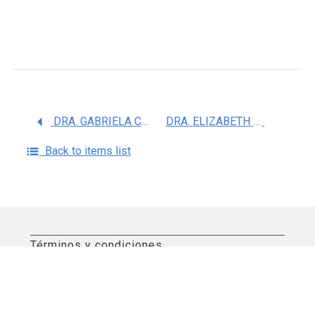
DRA. GABRIELA CAMARGO HERNANDEZ
DRA. ELIZABETH MALDONADO ALVARADO
Back to items list
Términos y condiciones
Aviso de privacidad