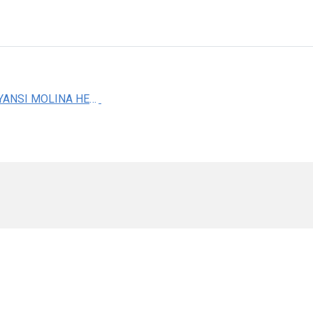
DRA. ANAYANSI MOLINA HERNANDEZ