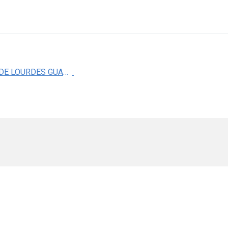
DRA. MA. DE LOURDES GUADALUPE FLORES LUNA