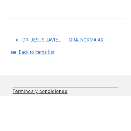
DR. JESUS JAVIER ESPINOSA AGUIRRE
DRA. NORMA ARACELI BOBADILLA SANDOVAL
Back to items list
Términos y condiciones
Aviso de privacidad