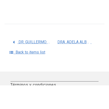
DR. GUILLERMO JUAREZ VEGA
DRA. ADELA ALBA LEONEL
Back to items list
Términos y condiciones
Aviso de privacidad