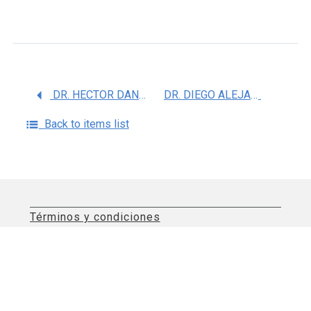
DR. HECTOR DANIEL SALAZAR GONZALEZ
DR. DIEGO ALEJANDRO OROZCO VILLASEÃ‘OR
Back to items list
Términos y condiciones
Aviso de privacidad