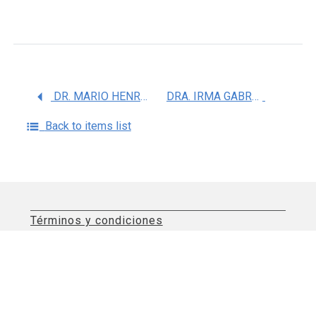
DR. MARIO HENRY RODRIGUEZ LOPEZ
DRA. IRMA GABRIELA ECHANIZ AVILES
Back to items list
Términos y condiciones
Aviso de privacidad