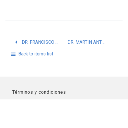
DR. FRANCISCO JULIO PELLICER GRAHAM
DR. MARTIN ANTONIO MARCELO ED VALENCIA COLLAZOS
Back to items list
Términos y condiciones
Aviso de privacidad