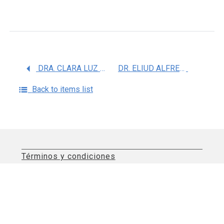
DRA. CLARA LUZ SAMPIERI RAMIREZ
DR. ELIUD ALFREDO GARCIA MONTALVO
Back to items list
Términos y condiciones
Aviso de privacidad