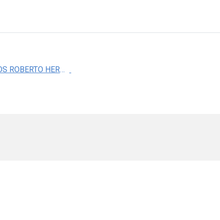
DR. CARLOS ROBERTO HERNANDEZ CASTILLO