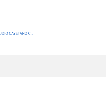
MED. CLAUDIO CAYETANO CASTILLO MARTINEZ