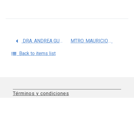
DRA. ANDREA GUADALUPE OLMOS ORTIZ
MTRO. MAURICIO OSORIO CABALLERO
Back to items list
Términos y condiciones
Aviso de privacidad