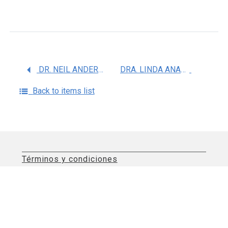
DR. NEIL ANDERSSON sin apellido Materno
DRA. LINDA ANAHI MARINO ORTEGA
Back to items list
Términos y condiciones
Aviso de privacidad