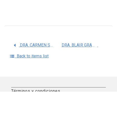
DRA. CARMEN SOL DE LA PEÃ‘A CRUZ
DRA. BLAIR GRANT DARNEY X
Back to items list
Términos y condiciones
Aviso de privacidad