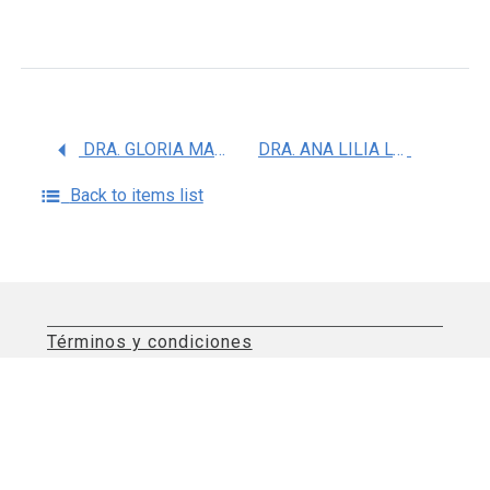
DRA. GLORIA MARIA BELEM TREJO VALDIVIA
DRA. ANA LILIA LOZADA TEQUEANES
Back to items list
Términos y condiciones
Aviso de privacidad