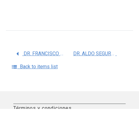
DR. FRANCISCO JAVIER BOLAÃ‘OS JIMENEZ
DR. ALDO SEGURA CABRERA
Back to items list
Términos y condiciones
Aviso de privacidad