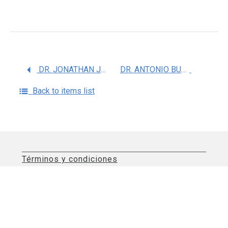
DR. JONATHAN JAVIER MAGAÃ‘A AGUIRRE
DR. ANTONIO BUENO NAVA
Back to items list
Términos y condiciones
Aviso de privacidad