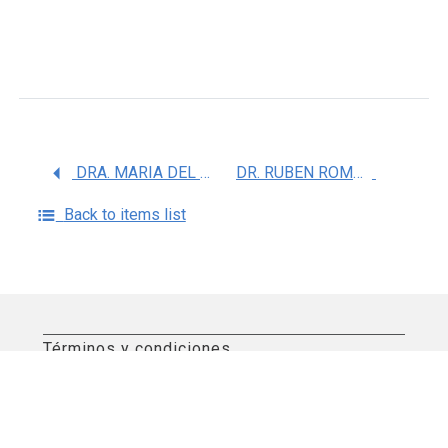
DRA. MARIA DEL SOCORRO IMELDA RETANA MARQUEZ
DR. RUBEN ROMAN RAMOS
Back to items list
Términos y condiciones
Aviso de privacidad