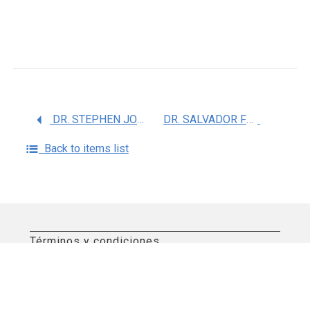
DR. STEPHEN JOEL ROTHENBERG LORENZ
DR. SALVADOR FRANCISCO VILLALPANDO HERNANDEZ
Back to items list
Términos y condiciones
Aviso de privacidad