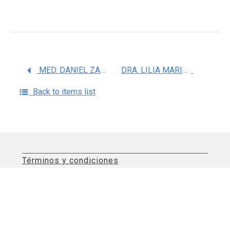
MED. DANIEL ZAMORA VALDES
DRA. LILIA MARISELA JIMENEZ CEJA
Back to items list
Términos y condiciones
Aviso de privacidad