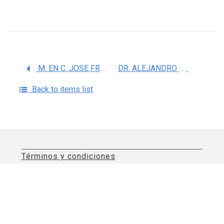
M. EN C. JOSE FRANCISCO GONZALEZ ZAMORA
DR. ALEJANDRO GABRIEL GONZALEZ GARAY
Back to items list
Términos y condiciones
Aviso de privacidad