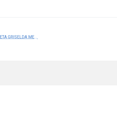
DRA. JULIETA GRISELDA MENDOZA TORREBLANCA