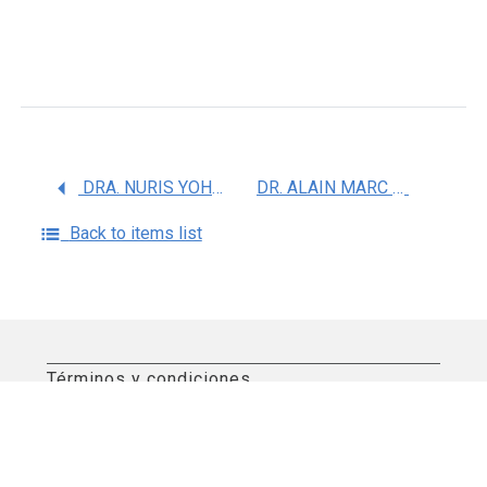
DRA. NURIS YOHANA CARAVALI MEZA
DR. ALAIN MARC GUILLEM DEL ANGEL
Back to items list
Términos y condiciones
Aviso de privacidad