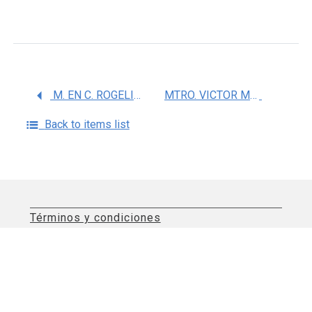
M. EN C. ROGELIO MONTERO CAMPOS
MTRO. VICTOR MANUEL BECERRIL MONTEKIO
Back to items list
Términos y condiciones
Aviso de privacidad