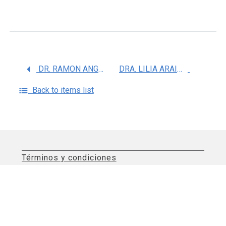
DR. RAMON ANGEL DURAZO ARVIZU
DRA. LILIA ARAIDA HIDALGO BASTIDA
Back to items list
Términos y condiciones
Aviso de privacidad