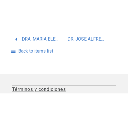
DRA. MARIA ELENA CAMPOS ALDRETE
DR. JOSE ALFREDO SIERRA RAMIREZ
Back to items list
Términos y condiciones
Aviso de privacidad