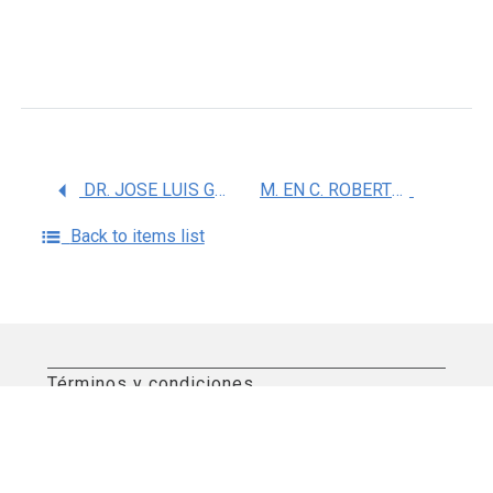
DR. JOSE LUIS GONGORA ALFARO
M. EN C. ROBERTO MANUEL CEDILLO RIVERA
Back to items list
Términos y condiciones
Aviso de privacidad