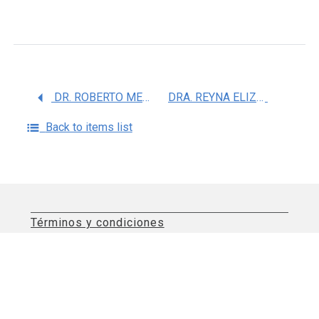
DR. ROBERTO MEDINA SANTILLAN
DRA. REYNA ELIZABETH BARBOSA CABRERA
Back to items list
Términos y condiciones
Aviso de privacidad