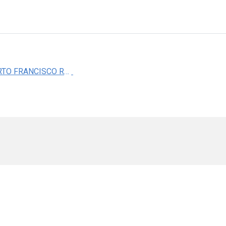
DR. ALBERTO FRANCISCO RUBIO GUERRA