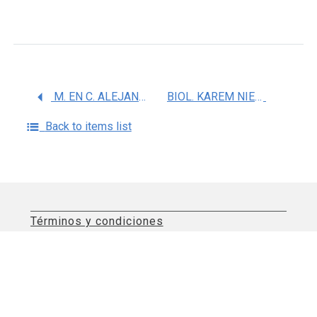
M. EN C. ALEJANDRA ABIGAIL GONZALEZ VALDEZ
BIOL. KAREM NIETO MARTINEZ
Back to items list
Términos y condiciones
Aviso de privacidad