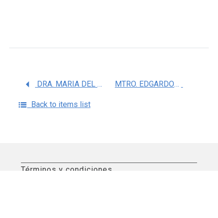
DRA. MARIA DEL CARMEN SILVA LUCERO
MTRO. EDGARDO HAMID VEGA RAMIREZ
Back to items list
Términos y condiciones
Aviso de privacidad