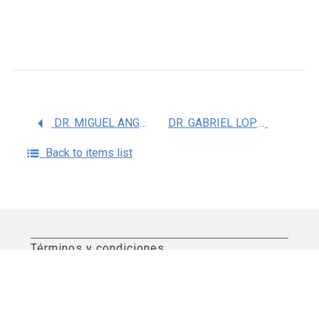
DR. MIGUEL ANGEL ALCANTARA ORTIGOZA
DR. GABRIEL LOPEZ VELAZQUEZ
Back to items list
Términos y condiciones
Aviso de privacidad