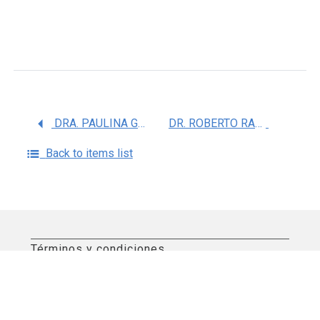
DRA. PAULINA GOMEZ LOMELI
DR. ROBERTO RAMOS MONDRAGON
Back to items list
Términos y condiciones
Aviso de privacidad