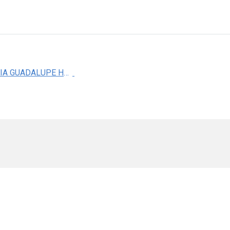
DRA. MARIA GUADALUPE HERNANDEZ PACHECO