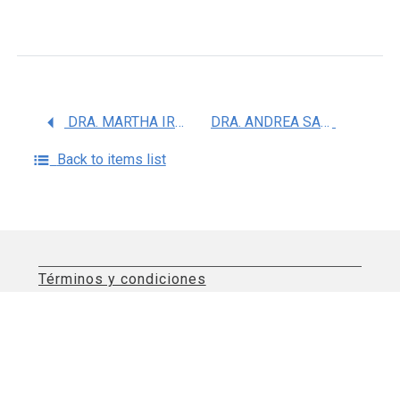
DRA. MARTHA IRENE BUCIO TORRES
DRA. ANDREA SACHI DIAZ VILLASEÃ‘OR
Back to items list
Términos y condiciones
Aviso de privacidad