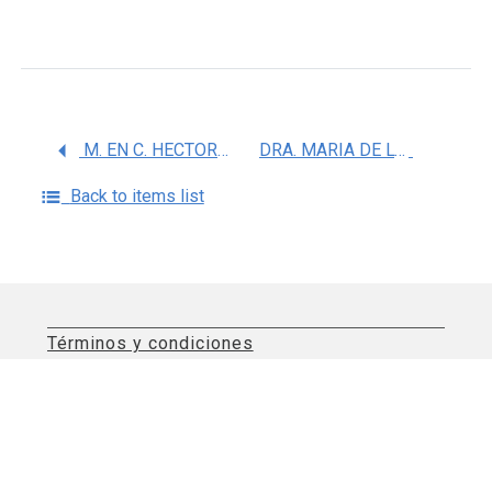
M. EN C. HECTOR GOMEZ DANTES
DRA. MARIA DE LOURDES GUTIERREZ XICOTENCATL
Back to items list
Términos y condiciones
Aviso de privacidad