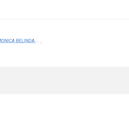
M. EN C. MONICA BELINDA ROMERO GUADARRAMA