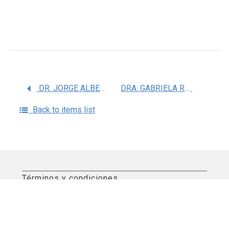
DR. JORGE ALBERTO REYES ESPARZA
DRA. GABRIELA ROSAS SALGADO
Back to items list
Términos y condiciones
Aviso de privacidad