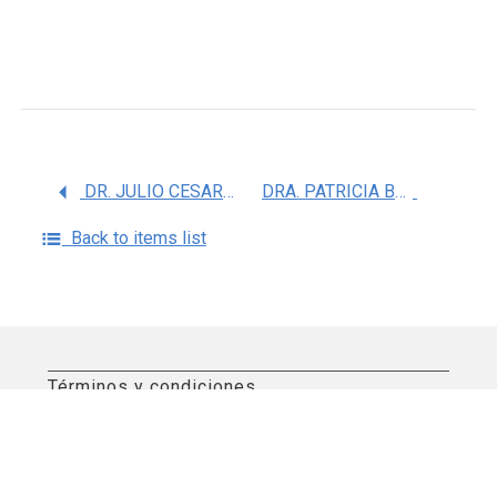
DR. JULIO CESAR CARRERO SANCHEZ
DRA. PATRICIA BELEM MORAN SILVA
Back to items list
Términos y condiciones
Aviso de privacidad