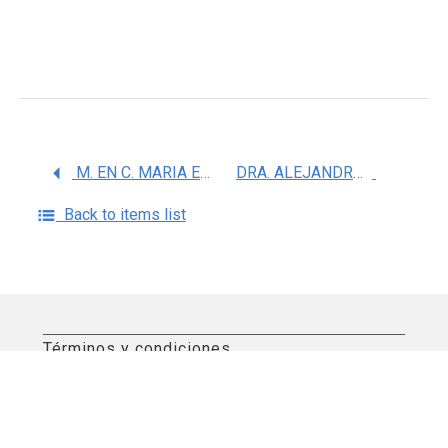
M. EN C. MARIA EDITH GONZALEZ SERRANO
DRA. ALEJANDRA AQUINO ANDRADE
Back to items list
Términos y condiciones
Aviso de privacidad