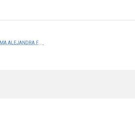
DRA. NORMA ALEJANDRA FIGUEROA RIOS