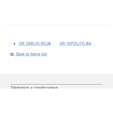
DR. EMILIO ROJAS DEL CASTILLO
DR. HIPOLITO ANGEL MANJARREZ HERNANDEZ
Back to items list
Términos y condiciones
Aviso de privacidad