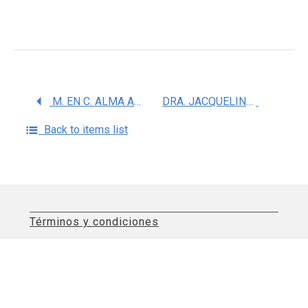
M. EN C. ALMA ANGELICA RODRIGUEZ CARREON
DRA. JACQUELINE LISZETH OLIVA RAMIREZ
Back to items list
Términos y condiciones
Aviso de privacidad