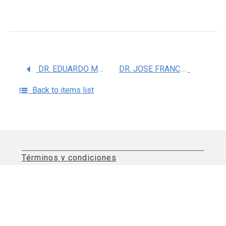
DR. EDUARDO MANUEL VADILLO ROSADO
DR. JOSE FRANCISCO GALLARDO VERA
Back to items list
Términos y condiciones
Aviso de privacidad