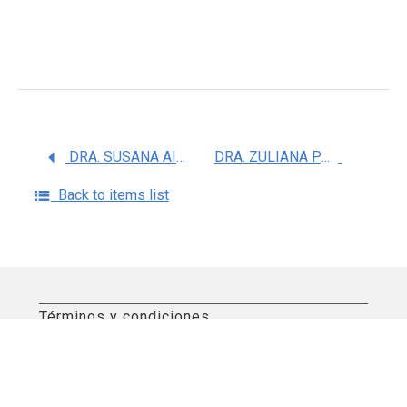
DRA. SUSANA AIDEE GONZALEZ CHAVEZ
DRA. ZULIANA PAOLA BENITEZ HERNANDEZ
Back to items list
Términos y condiciones
Aviso de privacidad