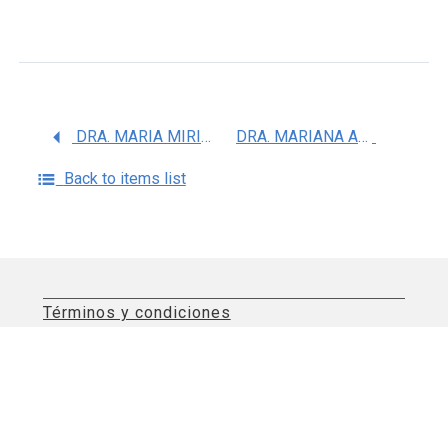
DRA. MARIA MIRIAM JACOME SOSA
DRA. MARIANA ANGOA PEREZ
Back to items list
Términos y condiciones
Aviso de privacidad