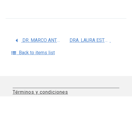
DR. MARCO ANTONIO CHECA CARATACHEA
DRA. LAURA ESTHELA CISNEROS GARZA
Back to items list
Términos y condiciones
Aviso de privacidad