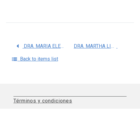
DRA. MARIA ELENA CHANEZ CARDENAS
DRA. MARTHA LILIA TENA SUCK
Back to items list
Términos y condiciones
Aviso de privacidad