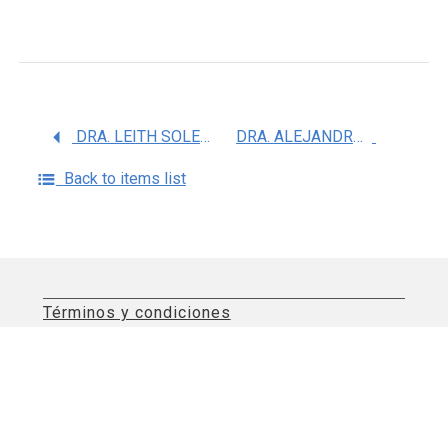
DRA. LEITH SOLEDAD LEON MALDONADO
DRA. ALEJANDRA JAUREGUI DE LA MOTA
Back to items list
Términos y condiciones
Aviso de privacidad